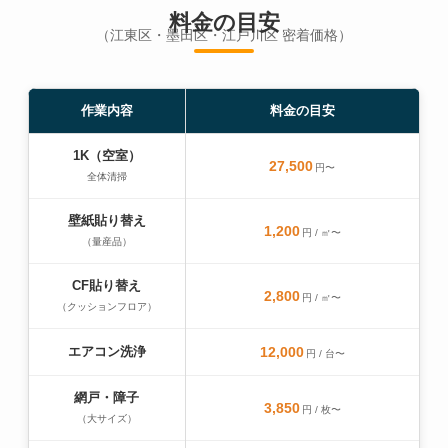
料金の目安
（江東区・墨田区・江戸川区 密着価格）
作業内容
料金の目安
1K（空室）
27,500
円〜
全体清掃
壁紙貼り替え
1,200
円 / ㎡〜
（量産品）
CF貼り替え
2,800
円 / ㎡〜
（クッションフロア）
エアコン洗浄
12,000
円 / 台〜
網戸・障子
3,850
円 / 枚〜
（大サイズ）