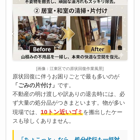
[画像：江東区での原状回復作業風景]
原状回復に伴うお困りごとで最も多いのが
「ごみの片付け」
です。
不動産の明け渡しや訳ありの退去時には、必
ず大量の処分品がつきまといます。物が多い
10トン近いゴミ
現場では、
を搬出したケー
スも珍しくありません。
「ちょこっと」なら、処分代行も一括対