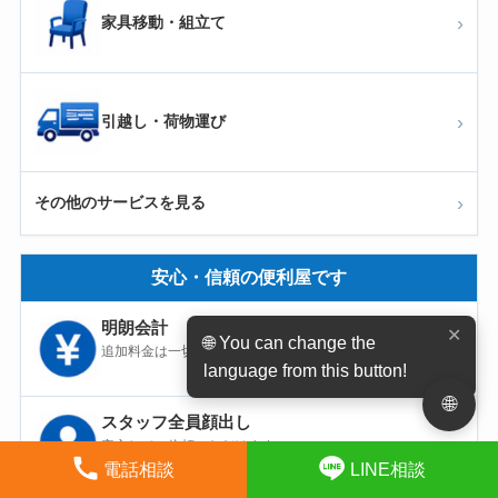
›
家具移動・組立て
›
引越し・荷物運び
›
その他のサービスを見る
安心・信頼の便利屋です
明朗会計
✕
🌐 You can change the
追加料金は一切なし
language from this button!
🌐
スタッフ全員顔出し
安心してご依頼いただけます
電話相談
LINE相談