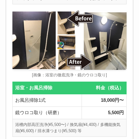
[画像：浴室の徹底洗浄・鏡のウロコ取り]
浴室・お風呂掃除
料金（税込）
お風呂掃除1式
18,000円〜
鏡ウロコ取り（研磨）
5,500円
浴槽内部高圧洗浄(¥5,500〜) / 換気扇(¥4,400) / 多機能換気
扇(¥6,600) / 排水溝つまり(¥5,500) 等