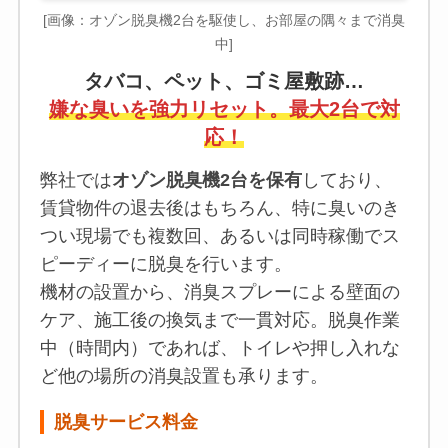
[画像：オゾン脱臭機2台を駆使し、お部屋の隅々まで消臭
中]
タバコ、ペット、ゴミ屋敷跡…
嫌な臭いを強力リセット。最大2台で対
応！
弊社では
オゾン脱臭機2台を保有
しており、
賃貸物件の退去後はもちろん、特に臭いのき
つい現場でも複数回、あるいは同時稼働でス
ピーディーに脱臭を行います。
機材の設置から、消臭スプレーによる壁面の
ケア、施工後の換気まで一貫対応。脱臭作業
中（時間内）であれば、トイレや押し入れな
ど他の場所の消臭設置も承ります。
脱臭サービス料金