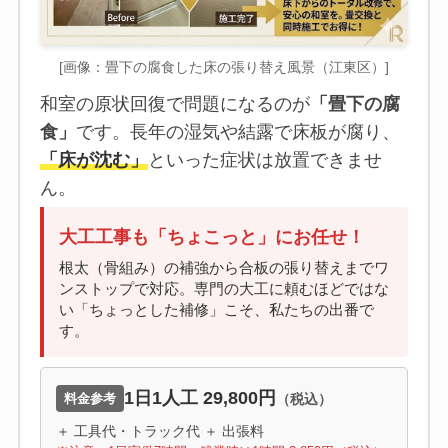
[画像：畳下の腐食した床の張り替え風景（江東区）]
和室の原状回復で問題になるのが
「畳下の腐
食」
です。長年の湿気や結露で床板が腐り、
「床が沈む」
といった症状は放置できませ
ん。
大工工事も「ちょこっと」にお任せ！
根太（骨組み）の補強から合板の張り替えまでワ
ンストップで対応。専門の大工に頼むほどではな
い「ちょっとした補修」こそ、私たちの出番で
す。
1日1人工 29,800円
料金参考
（税込）
＋ 工具代・トラック代 ＋ 出張料