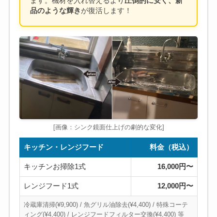
ます。機材を入れ替えるより
圧倒的に安く、新
品のような輝き
が復活します！
[画像：シンク鏡面仕上げの劇的な変化]
キッチン・レンジフード
料金（税込）
キッチンお掃除1式
16,000円〜
レンジフード1式
12,000円〜
冷蔵庫清掃(¥9,900) / 魚グリル油除去(¥4,400) / 特殊コーテ
ィング(¥4,400) / レンジフードフィルター交換(¥4,400) 等