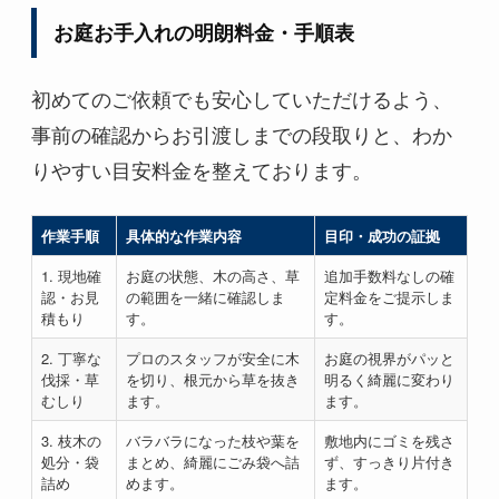
お庭お手入れの明朗料金・手順表
初めてのご依頼でも安心していただけるよう、
事前の確認からお引渡しまでの段取りと、わか
りやすい目安料金を整えております。
作業手順
具体的な作業内容
目印・成功の証拠
1. 現地確
お庭の状態、木の高さ、草
追加手数料なしの確
認・お見
の範囲を一緒に確認しま
定料金をご提示しま
積もり
す。
す。
2. 丁寧な
プロのスタッフが安全に木
お庭の視界がパッと
伐採・草
を切り、根元から草を抜き
明るく綺麗に変わり
むしり
ます。
ます。
3. 枝木の
バラバラになった枝や葉を
敷地内にゴミを残さ
処分・袋
まとめ、綺麗にごみ袋へ詰
ず、すっきり片付き
詰め
めます。
ます。