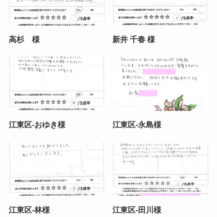
高杉 様
新井 千春 様
江東区-おゆき様
江東区-永島様
江東区-林様
江東区-田川様